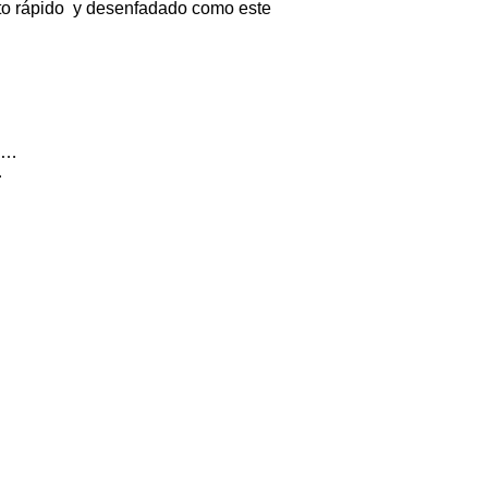
ato rápido y desenfadado como este
p,…
…