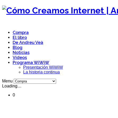
Compra
El libro
De Andreu Veà
Blog
Notícias
Vídeos
Programa WiWiW
Presentación WiWiW
La historia continua
Menu
Loading…
0